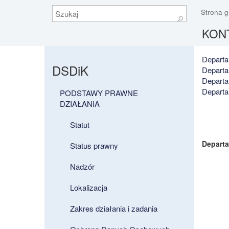
Szukaj
Strona 
⚲
KONT
Departa
DSDiK
Departa
Departa
Departa
PODSTAWY PRAWNE
DZIAŁANIA
Statut
Depart
Status prawny
Nadzór
Lokalizacja
Zakres działania i zadania