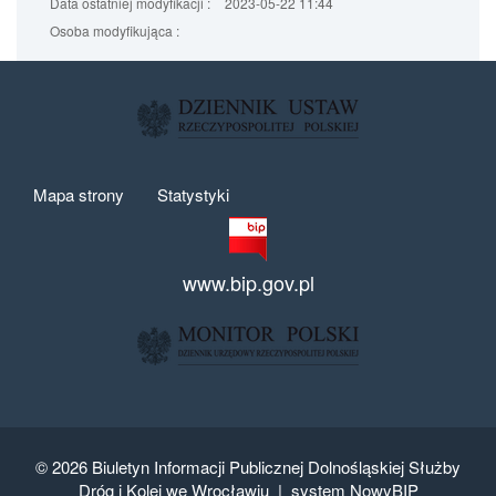
Data ostatniej modyfikacji :
2023-05-22 11:44
Osoba modyfikująca :
Mapa strony
Statystyki
www.bip.gov.pl
© 2026
Biuletyn Informacji Publicznej Dolnośląskiej Służby
Dróg i Kolei we Wrocławiu |
system NowyBIP