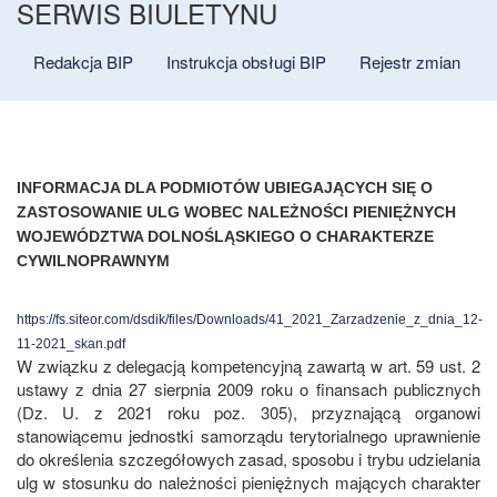
SERWIS BIULETYNU
Redakcja BIP
Instrukcja obsługi BIP
Rejestr zmian
INFORMACJA DLA PODMIOTÓW UBIEGAJĄCYCH SIĘ O
ZASTOSOWANIE ULG WOBEC NALEŻNOŚCI PIENIĘŻNYCH
WOJEWÓDZTWA DOLNOŚLĄSKIEGO O CHARAKTERZE
CYWILNOPRAWNYM
https://fs.siteor.com/dsdik/files/Downloads/41_2021_Zarzadzenie_z_dnia_12-
11-2021_skan.pdf
W związku z delegacją kompetencyjną zawartą w art. 59 ust. 2
ustawy z dnia 27 sierpnia 2009 roku o finansach publicznych
(Dz. U. z 2021 roku poz. 305), przyznającą organowi
stanowiącemu jednostki samorządu terytorialnego uprawnienie
do określenia szczegółowych zasad, sposobu i trybu udzielania
ulg w stosunku do należności pieniężnych mających charakter