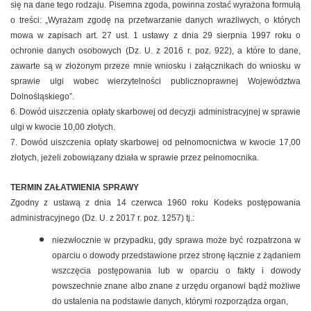
się na dane tego rodzaju. Pisemna zgoda, powinna zostać wyrażona formułą
o treści: „Wyrażam zgodę na przetwarzanie danych wrażliwych, o których
mowa w zapisach art. 27 ust. 1 ustawy z dnia 29 sierpnia 1997 roku o
ochronie danych osobowych (Dz. U. z 2016 r. poz. 922), a które to dane,
zawarte są w złożonym przeze mnie wniosku i załącznikach do wniosku w
sprawie ulgi wobec wierzytelności publicznoprawnej Województwa
Dolnośląskiego”.
6. Dowód uiszczenia opłaty skarbowej od decyzji administracyjnej w sprawie
ulgi w kwocie 10,00 złotych.
7. Dowód uiszczenia opłaty skarbowej od pełnomocnictwa w kwocie 17,00
złotych, jeżeli zobowiązany działa w sprawie przez pełnomocnika.
TERMIN ZAŁATWIENIA SPRAWY
Zgodny z ustawą z dnia 14 czerwca 1960 roku Kodeks postępowania
administracyjnego (Dz. U. z 2017 r. poz. 1257) tj.:
niezwłocznie w przypadku, gdy sprawa może być rozpatrzona w
oparciu o dowody przedstawione przez stronę łącznie z żądaniem
wszczęcia postępowania lub w oparciu o fakty i dowody
powszechnie znane albo znane z urzędu organowi bądź możliwe
do ustalenia na podstawie danych, którymi rozporządza organ,