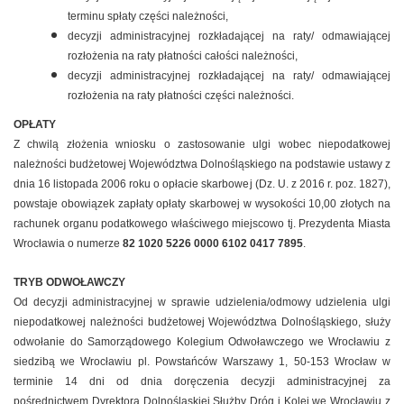
terminu spłaty części należności,
decyzji administracyjnej rozkładającej na raty/ odmawiającej
rozłożenia na raty płatności całości należności,
decyzji administracyjnej rozkładającej na raty/ odmawiającej
rozłożenia na raty płatności części należności.
OPŁATY
Z chwilą złożenia wniosku o zastosowanie ulgi wobec niepodatkowej
należności budżetowej Województwa Dolnośląskiego na podstawie ustawy z
dnia 16 listopada 2006 roku o opłacie skarbowej (Dz. U. z 2016 r. poz. 1827),
powstaje obowiązek zapłaty opłaty skarbowej w wysokości 10,00 złotych na
rachunek organu podatkowego właściwego miejscowo tj. Prezydenta Miasta
Wrocławia o numerze
82 1020 5226 0000 6102 0417 7895
.
TRYB ODWOŁAWCZY
Od decyzji administracyjnej w sprawie udzielenia/odmowy udzielenia ulgi
niepodatkowej należności budżetowej Województwa Dolnośląskiego, służy
odwołanie do Samorządowego Kolegium Odwoławczego we Wrocławiu z
siedzibą we Wrocławiu pl. Powstańców Warszawy 1, 50-153 Wrocław w
terminie 14 dni od dnia doręczenia decyzji administracyjnej za
pośrednictwem Dyrektora Dolnośląskiej Służby Dróg i Kolei we Wrocławiu z