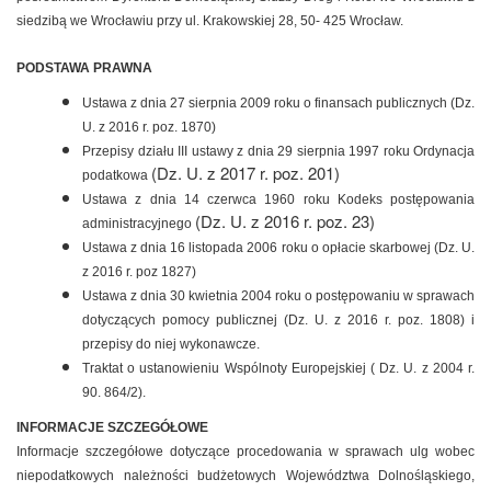
siedzibą we Wrocławiu przy ul. Krakowskiej 28, 50- 425 Wrocław.
PODSTAWA PRAWNA
Ustawa z dnia 27 sierpnia 2009 roku o finansach publicznych (Dz.
U. z 2016 r. poz. 1870)
Przepisy działu III ustawy z dnia 29 sierpnia 1997 roku Ordynacja
(Dz. U. z 2017 r. poz. 201)
podatkowa
Ustawa z dnia 14 czerwca 1960 roku Kodeks postępowania
(Dz. U. z 2016 r. poz. 23)
administracyjnego
Ustawa z dnia 16 listopada 2006 roku o opłacie skarbowej (Dz. U.
z 2016 r. poz 1827)
Ustawa z dnia 30 kwietnia 2004 roku o postępowaniu w sprawach
dotyczących pomocy publicznej (Dz. U. z 2016 r. poz. 1808) i
przepisy do niej wykonawcze.
Traktat o ustanowieniu Wspólnoty Europejskiej ( Dz. U. z 2004 r.
90. 864/2).
INFORMACJE SZCZEGÓŁOWE
Informacje szczegółowe dotyczące procedowania w sprawach ulg wobec
niepodatkowych należności budżetowych Województwa Dolnośląskiego,