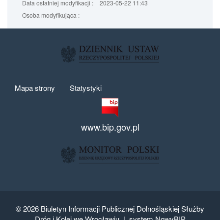
Data ostatniej modyfikacji :
2023-05-22 11:43
Osoba modyfikująca :
Mapa strony
Statystyki
www.bip.gov.pl
© 2026
Biuletyn Informacji Publicznej Dolnośląskiej Służby
Dróg i Kolei we Wrocławiu |
system NowyBIP