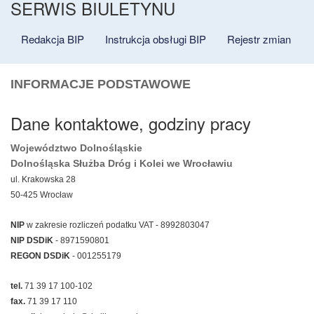
SERWIS BIULETYNU
Redakcja BIP
Instrukcja obsługi BIP
Rejestr zmian
INFORMACJE PODSTAWOWE
Dane kontaktowe, godziny pracy
Województwo Dolnośląskie
Dolnośląska Służba Dróg i Kolei we Wrocławiu
ul. Krakowska 28
50-425 Wrocław
NIP
w zakresie rozliczeń podatku VAT - 8992803047
NIP DSDiK
- 8971590801
REGON
DSDiK
- 001255179
tel.
71 39 17 100-102
fax.
71 39 17 110