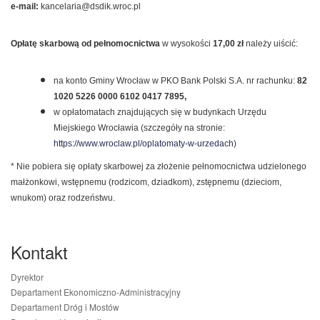
e-mail:
kancelaria@dsdik.wroc.pl
Opłatę skarbową
od pełnomocnictwa
w wysokości
17,00 zł
należy uiścić:
na konto Gminy Wrocław w PKO Bank Polski S.A. nr rachunku:
82
1020 5226 0000 6102 0417 7895,
w opłatomatach znajdujących się w budynkach Urzędu
Miejskiego Wrocławia (szczegóły na stronie:
https://www.wroclaw.pl/oplatomaty-w-urzedach
)
* Nie pobiera się opłaty skarbowej za złożenie pełnomocnictwa udzielonego
małżonkowi, wstępnemu (rodzicom, dziadkom), zstępnemu (dzieciom,
wnukom) oraz rodzeństwu.
Kontakt
Dyrektor
Departament Ekonomiczno-Administracyjny
Departament Dróg i Mostów