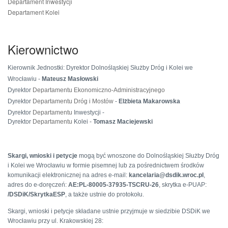
Departament Inwestycji
Departament Kolei
Kierownictwo
Kierownik Jednostki: Dyrektor Dolnośląskiej Służby Dróg i Kolei we
Wrocławiu -
Mateusz Masłowski
Dyrektor
Departamentu Ekonomiczno-Administracyjn
ego
Dyrektor
Departamentu
Dróg i Mostów
-
Elżbieta Makarowska
Dyrektor
Departamentu
Inwestycji -
Dyrektor
Departamentu
Kolei -
Tomasz Maciejewski
Skargi, wnioski i petycje
mogą być wnoszone do Dolnośląskiej Służby Dróg
i Kolei we Wrocławiu w formie pisemnej lub za pośrednictwem środków
komunikacji elektronicznej na adres e-mail:
kancelaria@dsdik.wroc.pl
,
adres do e-doręczeń:
AE:PL-80005-37935-TSCRU-26
, skrytka e-PUAP:
/DSDiK/SkrytkaESP
, a także ustnie do protokołu.
Skargi, wnioski i petycje składane ustnie przyjmuje w
siedzibie DSDiK we
Wrocławiu przy ul. Krakowskiej 28: