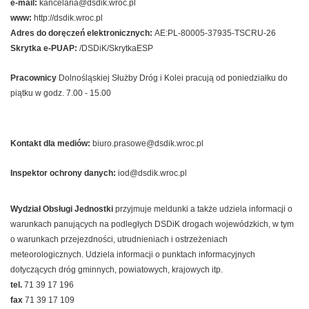
e-mail:
kancelaria@dsdik.wroc.pl
www:
http://dsdik.wroc.pl
Adres do doręczeń elektronicznych:
AE:PL-80005-37935-TSCRU-26
Skrytka e-PUAP:
/DSDiK/SkrytkaESP
Pracownicy
Dolnośląskiej Służby Dróg i Kolei pracują od poniedziałku do
piątku w godz. 7.00 - 15.00
Kontakt dla mediów:
biuro.prasowe@dsdik.wroc.pl
Inspektor ochrony danych:
iod@dsdik.wroc.pl
Wydział Obsługi Jednostki
przyjmuje meldunki a także udziela informacji o
warunkach panujących na podległych DSDiK drogach wojewódzkich, w tym
o warunkach przejezdności, utrudnieniach i ostrzeżeniach
meteorologicznych. Udziela informacji o punktach informacyjnych
dotyczących dróg gminnych, powiatowych, krajowych itp.
tel.
71 39 17 196
fax
71 39 17 109