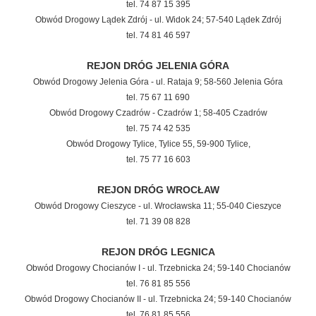
tel. 74 87 15 395
Obwód Drogowy Lądek Zdrój - ul. Widok 24; 57-540 Lądek Zdrój
tel. 74 81 46 597
REJON DRÓG
JELENIA GÓRA
Obwód Drogowy Jelenia Góra - ul. Rataja 9; 58-560 Jelenia Góra
tel. 75 67 11 690
Obwód Drogowy Czadrów - Czadrów 1; 58-405 Czadrów
tel. 75 74 42 535
Obwód Drogowy Tylice, Tylice 55, 59-900 Tylice,
tel. 75 77 16 603
REJON DRÓG
WROCŁAW
Obwód Drogowy Cieszyce - ul. Wrocławska 11; 55-040 Cieszyce
tel. 71 39 08 828
REJON DRÓG
LEGNICA
Obwód Drogowy Chocianów I - ul. Trzebnicka 24; 59-140 Chocianów
tel. 76 81 85 556
Obwód Drogowy Chocianów II - ul. Trzebnicka 24; 59-140 Chocianów
tel. 76 81 85 556