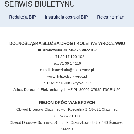
SERWIS BIULETYNU
Redakcja BIP
Instrukcja obsługi BIP
Rejestr zmian
DOLNOŚLĄSKA SŁUŻBA DRÓG I KOLEI WE WROCŁAWIU
ul. Krakowska 28, 50-425 Wrocław
tel. 71 39 17 100-102
fax. 71 39 17 110
e-mail: kancelaria@dsdik.wroc.pl
www: http://dsdik.wroc.pl
e-PUAP: /DSDiK/SkrytkaESP
Adres Doręczeń Elektronicznych: AE:PL-80005-37935-TSCRU-26
REJON DRÓG WAŁBRZYCH
Obwód Drogowy Olszyniec - ul. Kościelna 2; 58-321 Olszyniec
tel. 74 84 31 117
Obwód Drogowy Ścinawka Śr. - ul. E. Orzeszkowej 9; 57-140 Ścinawka
Średnia